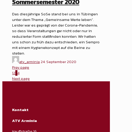
Sommersemester 2020
Das diesjährige SoSe stand bei uns in Tübingen
unter dem Thema „Gemeinsame Werte leben“.
Leider war es geprägt von der Corona-Pandemie,
so dass Veranstaltungen gar nicht oder nur in
reduzierter Form stattfinden konnten. Wir hatten
uns schon zu früh dazu entschieden, ein Sempro
mit einem Hygienekonzept auf die Beine zu
stellen.
atv_arminia
24. September 2020
Prev page
1
2
3
4
Next page
Kontakt
ATV Arminia
Hauffstraße 16