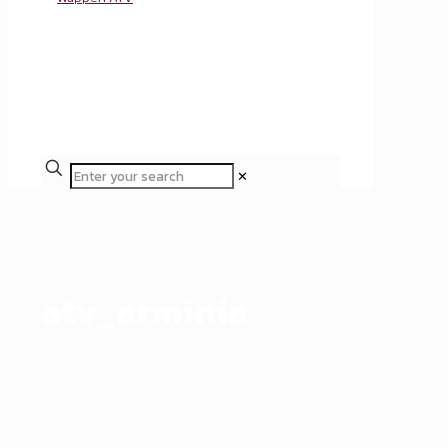
✕
atv_arminia