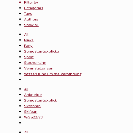
Filter by
Categories
Tags
Authors
Show all
All
News
Party
Semesterrückblicke
Sport
Stocherkahn
Veranstaltungen
Wissen rund um die Verbindung
All
Ankneipe
Semesterrückblick
Skifahren
Skifoan
WiSe22/23
All