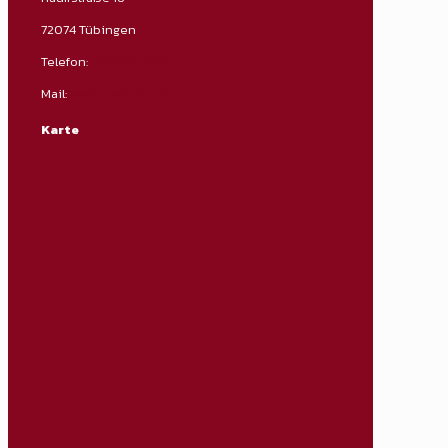
72074 Tübingen
Telefon:
+49 7071 21031
Mail:
x@atv-arminia.de
Karte