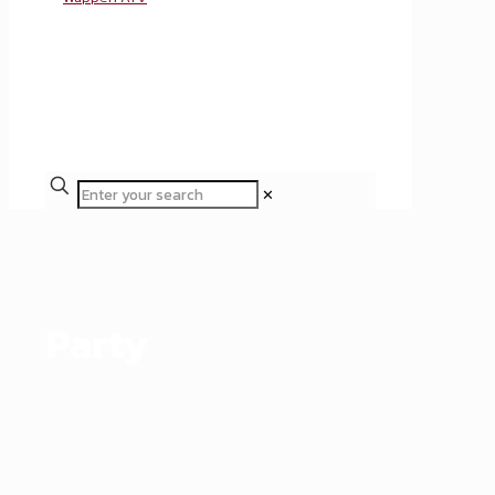
✕
Party