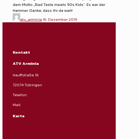
dem Motto „Bad Taste meets 90s Kids“. Es war der
Hammer: Danke, dass ihr da wart!
atv_arminia
16. Dezember 2019
Kontakt
ATV Arminia
Hauffstraße 16
72074 Tübingen
Telefon:
+49 7071 21031
Mail:
x@atv-arminia.de
Karte