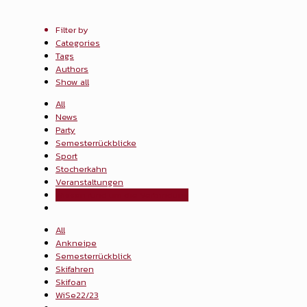
Filter by
Categories
Tags
Authors
Show all
All
News
Party
Semesterrückblicke
Sport
Stocherkahn
Veranstaltungen
Wissen rund um die Verbindung
All
Ankneipe
Semesterrückblick
Skifahren
Skifoan
WiSe22/23