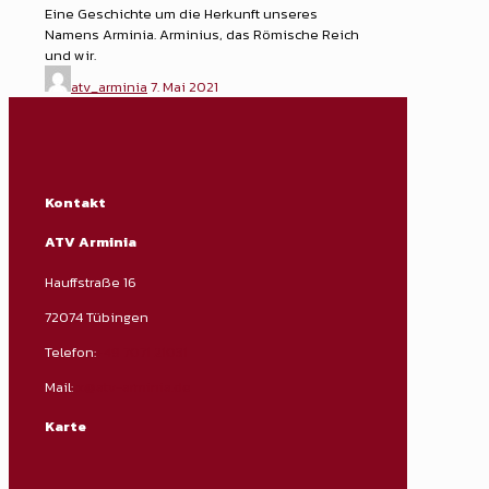
Eine Geschichte um die Herkunft unseres
Namens Arminia. Arminius, das Römische Reich
und wir.
atv_arminia
7. Mai 2021
Kontakt
ATV Arminia
Hauffstraße 16
72074 Tübingen
Telefon:
+49 7071 21031
Mail:
x@atv-arminia.de
Karte