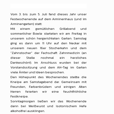
Vom 3. bis zum 5. Juli fand dieses Jahr unser
Festwochenende auf dem Arminenhaus (und im
Arminengarten) statt:
Mit einem gemütlichen Grillabend und
sommerlicher Bowle starteten wir am Freitag in
unserem schön hergerichteten Garten. Samstag
ging es dann um 11 Uhr auf den Neckar mit
unserem neuen 16er Stocherkahn und dem
"Zahnstocher" der Fachschaft Zahnmedizin (an
dieser Stelle nochmal ein herzliches
Dankeschön!). Im Anschluss wurden bei der
Vorstandssitzung und dem AH-Tag im Garten
viele Ämter und Ideen besprochen.
Den Höhepunkt des Wochenendes stellte die
Kneipe am Samstagabend dar. Gemeinsam mit
Freunden, Farbenbrüdern und einigen Alten
Herren feierten wir eine feuchtfröhliche
Festkneipe.
Sonntagmorgen ließen wir das Wochenende
dann bei Weißwurst und isotonischem Hefe
alkoholfrei ausklingen.