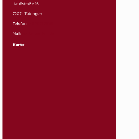
Hauffstraße 16
72074 Tübingen
Telefon:
+49 7071 21031
Mail:
x@atv-arminia.de
Karte