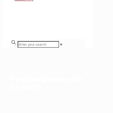
✕
Festwochenende
SoSe20